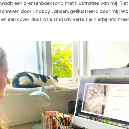
r dwaalt een prentenboek rond met illustraties van mij! 'H
eschreven door Lindsay Jansen, geïllustreerd door mij! Wá
 en een cover illustratie. Lindsay vertelt je hierbij iets meer.