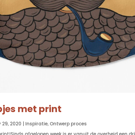
es met print
 29, 2020
|
Inspiratie
,
Ontwerp proces
int!Sinds afgelopen week is er vanuit de overheid een d