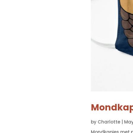
Mondkapj
by
Charlotte
|
May
Mondkapjes met pr