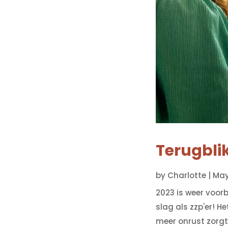
Terugbli
by
Charlotte
|
May
2023 is weer voor
slag als zzp'er! H
meer onrust zorgt, 