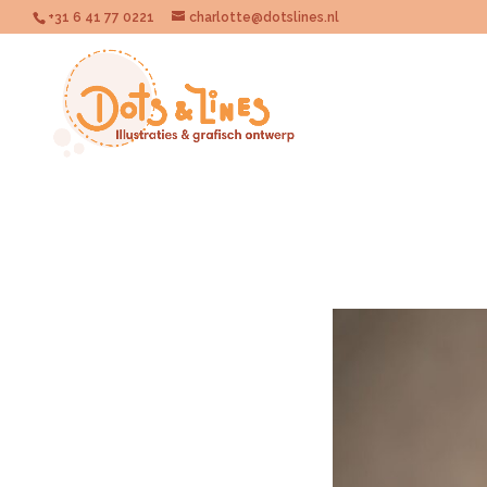
+31 6 41 77 0221
charlotte@dotslines.nl