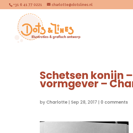
+31 6 41 77 0221
charlotte@dotslines.nl
Schetsen konijn – 
vormgever – Char
by
Charlotte
|
Sep 28, 2017
|
0 comments