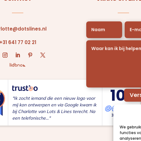
lotte@dotslines.nl
+31 641 77 02 21
10
,0
Ver
"Ik zocht iemand die een nieuw logo voor
mij kon ontwerpen en via Google kwam ik
bij Charlotte van Lots & Lines terecht. Na
35 reviews
een telefonische…"
We gebruik
functies v
analyseren