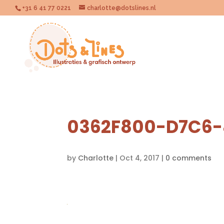
+31 6 41 77 0221
charlotte@dotslines.nl
0362F800-D7C6-
by
Charlotte
|
Oct 4, 2017
|
0 comments