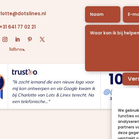
lotte@dotslines.nl
+31 641 77 02 21
10
,0
Ver
"Ik zocht iemand die een nieuw logo voor
mij kon ontwerpen en via Google kwam ik
bij Charlotte van Lots & Lines terecht. Na
35 reviews
een telefonische…"
We gebruik
functies v
analyseren
partners v
deze gegev
verstrekt 