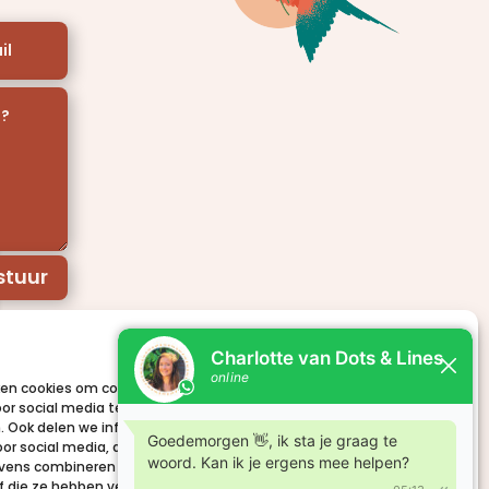
stuur
Koekje erbij?
en cookies om content en advertenties te personaliseren, om
oor social media te bieden en om ons websiteverkeer te
. Ook delen we informatie over uw gebruik van onze site met onze
oor social media, adverteren en analyse. Deze partners kunnen
ens combineren met andere informatie die u aan ze heeft
of die ze hebben verzameld op basis van uw gebruik van hun