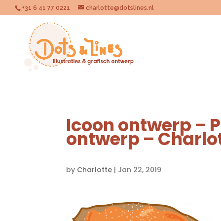
+31 6 41 77 0221
charlotte@dotslines.nl
Icoon ontwerp – 
ontwerp – Charlo
by
Charlotte
|
Jan 22, 2019