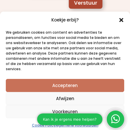
Verstuur
Koekje erbij?
We gebruiken cookies om content en advertenties te
personaliseren, om functies voor social media te bieden en om
ons websiteverkeer te analyseren. Ook delen we informatie over
uw gebruik van onze site met onze partners voor social media,
adverteren en analyse. Deze partners kunnen deze gegevens
combineren met andere informatie die u aan ze heeft verstrekt
of die ze hebben verzameld op basis van uw gebruik van hun
services.
Accepteren
Afwijzen
Voorkeuren
@2023 Dots & Lines | Site by Dots & Lines |
Algemene
Cookie Policy
Algemene voorwaarden
Voorwaarden
|
Privacy Statement
| KvK: 62365347