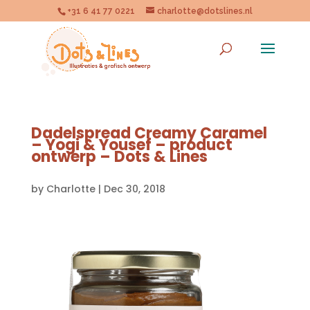
+31 6 41 77 0221
charlotte@dotslines.nl
Dadelspread Creamy Caramel
– Yogi & Yousef – product
ontwerp – Dots & Lines
by
Charlotte
|
Dec 30, 2018