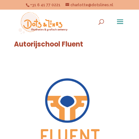
+31 6 41 77 0221
charlotte@dotslines.nl
Autorijschool Fluent