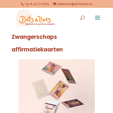
+31 6 41 77 0221
charlotte@dotslines.nl
Zwangerschaps
affirmatiekaarten