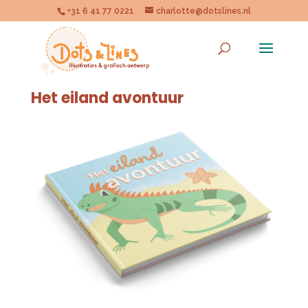
+31 6 41 77 0221
charlotte@dotslines.nl
Het eiland avontuur